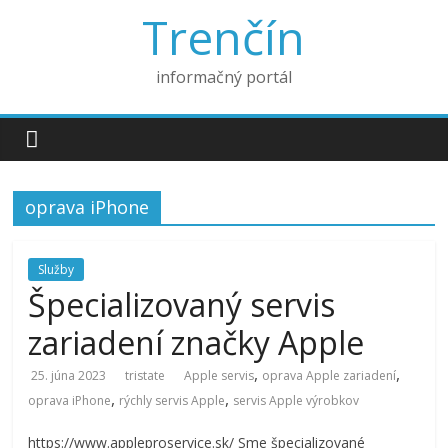
Trenčín
informačný portál
oprava iPhone
Služby
Špecializovaný servis
zariadení značky Apple
,
,
25. júna 2023
tristate
Apple servis
oprava Apple zariadení
,
,
oprava iPhone
rýchly servis Apple
servis Apple výrobkov
https://www.appleproservice.sk/ Sme špecializované