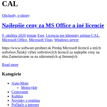
CAL
Obchody, e-shopy
Najlepšie ceny za MS Office a iné licencie
9. októbra 2020
tristate
Eset
,
Licencia pre klientsky prístup CAL
,
Microsoft Office
,
Microsoft Visio
,
Windows server
https://www.software-prolinet.sk Predaj Microsoft licencií a iných
softvérov.Široký výber softvérových licencií za najlepšie ceny na
trhu.Zameriavame sa na súkromných aj firemných
Read more
Kategórie
Auto-Moto
Motocykle
Cestovanie
Kultúra
Novinky z regiónu
Počítače a internet