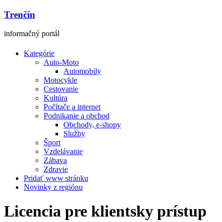
Trenčín
informačný portál
Kategórie
Auto-Moto
Automobily
Motocykle
Cestovanie
Kultúra
Počítače a internet
Podnikanie a obchod
Obchody, e-shopy
Služby
Šport
Vzdelávanie
Zábava
Zdravie
Pridať www stránku
Novinky z regiónu
Licencia pre klientsky prístup