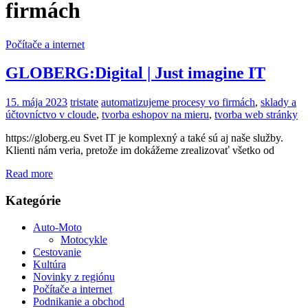
firmách
Počítače a internet
GLOBERG:Digital | Just imagine IT
15. mája 2023
tristate
automatizujeme procesy vo firmách
,
sklady a
účtovníctvo v cloude
,
tvorba eshopov na mieru
,
tvorba web stránky
https://globerg.eu Svet IT je komplexný a také sú aj naše služby.
Klienti nám veria, pretože im dokážeme zrealizovať všetko od
Read more
Kategórie
Auto-Moto
Motocykle
Cestovanie
Kultúra
Novinky z regiónu
Počítače a internet
Podnikanie a obchod