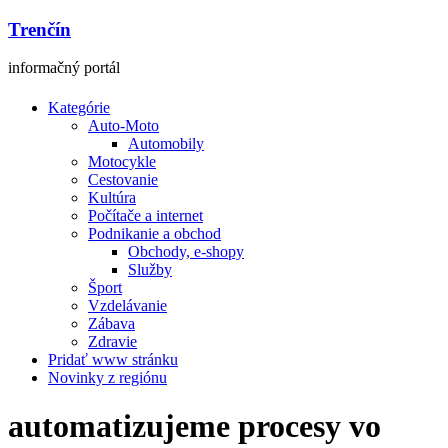
Trenčín
informačný portál
Kategórie
Auto-Moto
Automobily
Motocykle
Cestovanie
Kultúra
Počítače a internet
Podnikanie a obchod
Obchody, e-shopy
Služby
Šport
Vzdelávanie
Zábava
Zdravie
Pridať www stránku
Novinky z regiónu
automatizujeme procesy vo