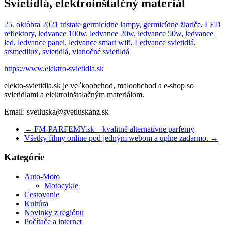
Svietidlá, elektroinštalčný materiál
25. októbra 2021
tristate
germicídne lampy
,
germicídne žiariče
,
LED
reflektory
,
ledvance 100w
,
ledvance 20w
,
ledvance 50w
,
ledvance
led
,
ledvance panel
,
ledvance smart wifi
,
Ledvance svietidlá
,
srsmedilux
,
svietidlá
,
vianočné svietildá
https://www.elektro-svietidla.sk
elekto-svietidla.sk je veľkoobchod, maloobchod a e-shop so
svietidlami a elektroinštalačným materiálom.
Email: svetluska@svetluskanz.sk
←
FM-PARFEMY.sk – kvalitné alternatívne parfemy
Všetky filmy online pod jedným webom a úplne zadarmo.
→
Kategórie
Auto-Moto
Motocykle
Cestovanie
Kultúra
Novinky z regiónu
Počítače a internet