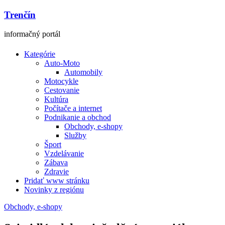
Trenčín
informačný portál
Kategórie
Auto-Moto
Automobily
Motocykle
Cestovanie
Kultúra
Počítače a internet
Podnikanie a obchod
Obchody, e-shopy
Služby
Šport
Vzdelávanie
Zábava
Zdravie
Pridať www stránku
Novinky z regiónu
Obchody, e-shopy