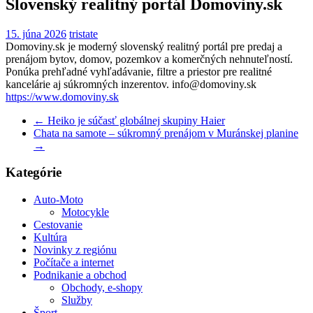
Slovenský realitný portál Domoviny.sk
15. júna 2026
tristate
Domoviny.sk je moderný slovenský realitný portál pre predaj a
prenájom bytov, domov, pozemkov a komerčných nehnuteľností.
Ponúka prehľadné vyhľadávanie, filtre a priestor pre realitné
kancelárie aj súkromných inzerentov. info@domoviny.sk
https://www.domoviny.sk
←
Heiko je súčasť globálnej skupiny Haier
Chata na samote – súkromný prenájom v Muránskej planine
→
Kategórie
Auto-Moto
Motocykle
Cestovanie
Kultúra
Novinky z regiónu
Počítače a internet
Podnikanie a obchod
Obchody, e-shopy
Služby
Šport