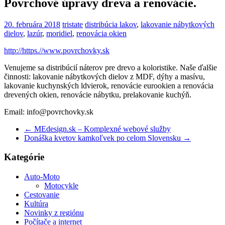
Povrchové úpravy dreva a renovácie.
20. februára 2018
tristate
distribúcia lakov
,
lakovanie nábytkových
dielov
,
lazúr
,
moridiel
,
renovácia okien
http://https.//www.povrchovky.sk
Venujeme sa distribúcií náterov pre drevo a koloristike. Naše ďalšie
činnosti: lakovanie nábytkových dielov z MDF, dýhy a masívu,
lakovanie kuchynských ldvierok, renovácie eurookien a renovácia
drevených okien, renovácie nábytku, prelakovanie kuchýň.
Email: info@povrchovky.sk
←
MEdesign.sk – Komplexné webové služby
Donáška kvetov kamkoľvek po celom Slovensku
→
Kategórie
Auto-Moto
Motocykle
Cestovanie
Kultúra
Novinky z regiónu
Počítače a internet