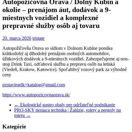
Autopožičovňa Orava / Dolný Kubín a
okolie – prenájom áut, dodávok a 9-
miestnych vozidiel a komplexné
prepravné služby osôb aj tovaru
20. marca 2026
tristate
Autopožičovňa Orava so sídlom v Dolnom Kubíne ponúka
krátkodobý aj dlhodobý prenájom osobných automobilov,
úžitkových dodávok a 9-miestnych vozidiel. Zabezpečujeme aj non-
stop Drink Taxi, odťahovú službu a prepravu osôb na letiská
(Viedeň, Krakow, Katowice). Spoľahlivý vozový park za výhodné
ceny
pzstavingdk+katalog@gmail.com
https://www.autopozicovnaorava.sk/
←
Ekologické gastro obaly pre udržateľné podnikanie
PRO-SKY tieniaca technika | Žalúzie, rolety a pergoly na
mieru
→
Kategórie